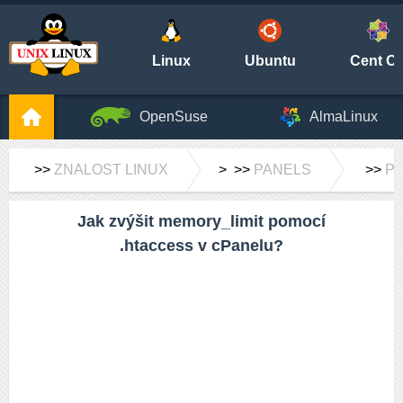
Linux
Ubuntu
Cent O
OpenSuse
AlmaLinux
>>
ZNALOST LINUX
> >>
PANELS
>>
P
Jak zvýšit memory_limit pomocí
.htaccess v cPanelu?