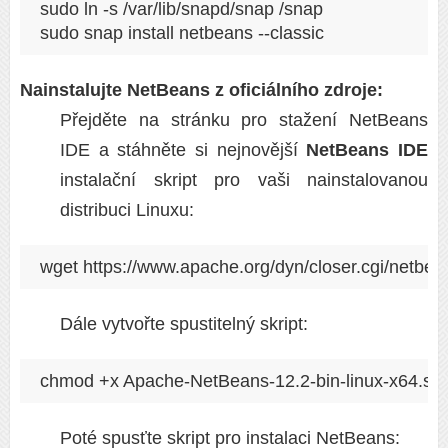
sudo ln -s /var/lib/snapd/snap /snap

sudo snap install netbeans --classic
Nainstalujte NetBeans z oficiálního zdroje:
Přejděte na stránku pro stažení NetBeans
IDE a stáhněte si nejnovější
NetBeans IDE
instalační skript pro vaši nainstalovanou
distribuci Linuxu:
wget https://www.apache.org/dyn/closer.cgi/netbe
Dále vytvořte spustitelný skript:
chmod +x Apache-NetBeans-12.2-bin-linux-x64.sh
Poté spusťte skript pro instalaci NetBeans: