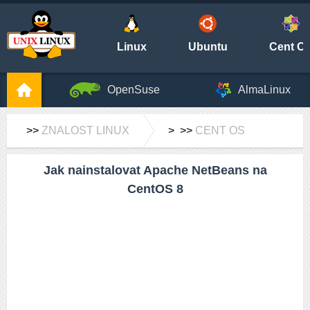
Linux
Ubuntu
Cent O
OpenSuse
AlmaLinux
>>
ZNALOST LINUX
> >>
CENT OS
Jak nainstalovat Apache NetBeans na
CentOS 8