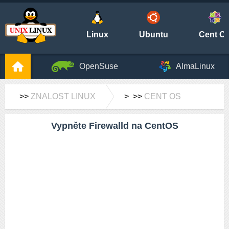
Linux
Ubuntu
Cent O
OpenSuse
AlmaLinux
>>
ZNALOST LINUX
> >>
CENT OS
Vypněte Firewalld na CentOS