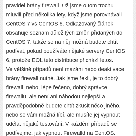
pravidel brány firewall. Už jsme o tom trochu
mluvili před několika lety, když jsme porovnávali
CentOS 7 vs CentOS 6. Odkazovaný článek
obsahuje seznam důležitých změn přidaných do
CentOS 7, takže se na něj možná budete chtít
podívat, pokud používáte nějaké servery CentOS
6, protože EOL této distribuce přichází letos.
Ve většině případů není mazání nebo deaktivace
brány firewall nutné. Jak jsme řekli, je to dobrý
firewall, nebo, lépe řečeno, dobrý správce
firewallu, ale není ani náhodou nejlepší a
pravděpodobně budete chtít zkusit něco jiného, ​​
nebo se vám možná líbí, ale musíte jej vypnout
udělat nějaké testování. V každém případě se
podívejme, jak vypnout Firewalld na CentOS.