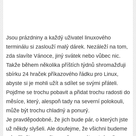
Jsou prázdniny a každý uživatel linuxového
terminálu si zaslouží malý dárek. Nezáleží na tom,
zda slavíte Vánoce, jiný svátek nebo vůbec nic.
Takže během několika příštích týdnů shromažďuji
sbírku 24 hraček příkazového řádku pro Linux,
abyste si je mohli užít a sdílet se svými přáteli.
Pojďme se trochu pobavit a přidat trochu radosti do
měsíce, který, alespoň tady na severní polokouli,
může být trochu chladný a ponurý.
Je pravděpodobné, že jich bude pár, o kterých jste
už někdy slyšeli. Ale doufejme, že všichni budeme