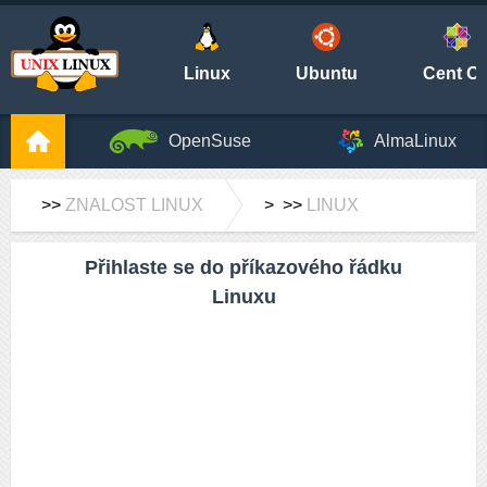
Linux
Ubuntu
Cent O
OpenSuse
AlmaLinux
>>
ZNALOST LINUX
> >>
LINUX
Přihlaste se do příkazového řádku
Linuxu