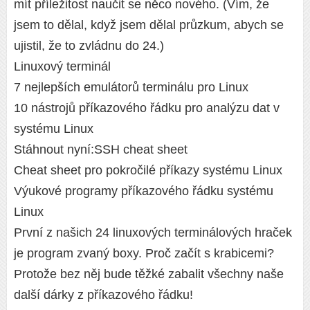
mít příležitost naučit se něco nového. (Vím, že
jsem to dělal, když jsem dělal průzkum, abych se
ujistil, že to zvládnu do 24.)
Linuxový terminál
7 nejlepších emulátorů terminálu pro Linux
10 nástrojů příkazového řádku pro analýzu dat v
systému Linux
Stáhnout nyní:SSH cheat sheet
Cheat sheet pro pokročilé příkazy systému Linux
Výukové programy příkazového řádku systému
Linux
První z našich 24 linuxových terminálových hraček
je program zvaný boxy. Proč začít s krabicemi?
Protože bez něj bude těžké zabalit všechny naše
další dárky z příkazového řádku!