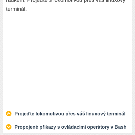
řádkem, Projeďte s lokomotivou přes váš linuxový
terminál.
Projeďte lokomotivou přes váš linuxový terminál
Propojené příkazy s ovládacími operátory v Bash