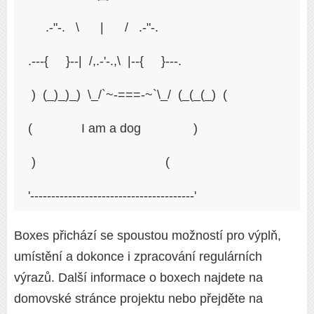
     .-"-.   \      |      /   .-"-.
.---{     }--|  /,.-'-.,\  |--{     }---.
 )  (_)_)_)  \_/`~-===-~`\_/  (_(_(_)  (
(              I am a dog               )
 )                                     (
'---------------------------------------'
Boxes přichází se spoustou možností pro výplň,
umístění a dokonce i zpracování regulárních
výrazů. Další informace o boxech najdete na
domovské stránce projektu nebo přejděte na