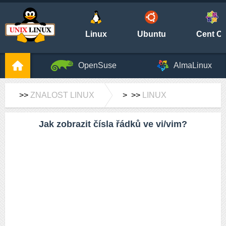
Linux
Ubuntu
Cent O
OpenSuse
AlmaLinux
>>
ZNALOST LINUX
> >>
LINUX
Jak zobrazit čísla řádků ve vi/vim?