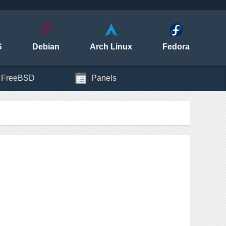
S
Debian
Arch Linux
Fedora
FreeBSD
Panels