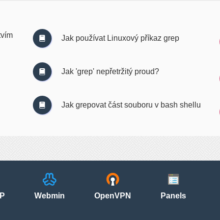
tvím
Jak používat Linuxový příkaz grep
Jak 'grep' nepřetržitý proud?
Jak grepovat část souboru v bash shellu
P
Webmin
OpenVPN
Panels