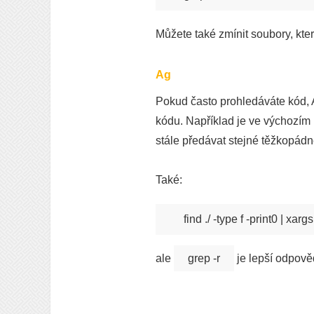
Můžete také zmínit soubory, kte
Ag
Pokud často prohledáváte kód, A
kódu. Například je ve výchozím
stále předávat stejné těžkopádn
Také:
ale
grep -r
je lepší odpově