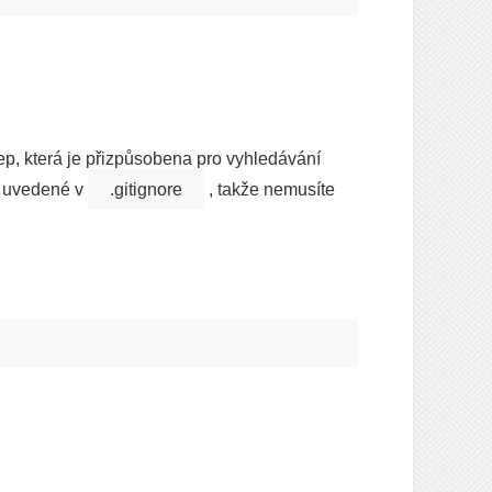
ep, která je přizpůsobena pro vyhledávání
e uvedené v
.gitignore
, takže nemusíte