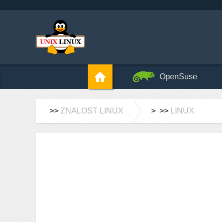
OpenSuse
>>
ZNALOST LINUX
> >>
LINUX