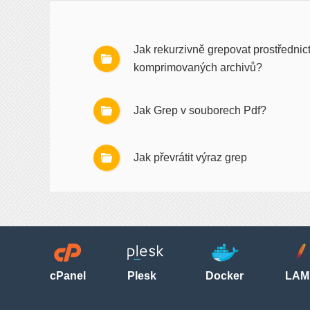
Jak rekurzivně grepovat prostřednic
komprimovaných archivů?
Jak Grep v souborech Pdf?
Jak převrátit výraz grep
cPanel
Plesk
Docker
LAM