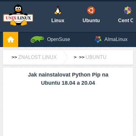
Linux
Ubuntu
Cent O
OpenSuse
AlmaLinux
>>
ZNALOST LINUX
> >>
UBUNTU
Jak nainstalovat Python Pip na
Ubuntu 18.04 a 20.04