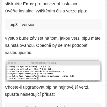
stiskněte
Enter
pro potvrzení instalace.
Ověřte instalaci vytištěním čísla verze pipu:
pip3 --version
Výstup bude záviset na tom, jakou verzi pipu máte
nainstalovanou. Obecně by se měl podobat
následujícímu:
Chcete-li upgradovat pip na nejnovější verzi,
spusťte následující příkaz: