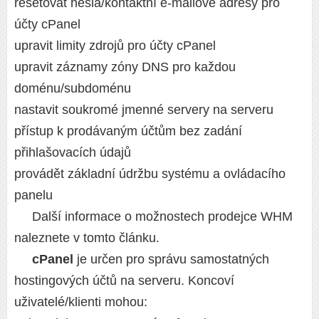
resetovat hesla/kontaktní e-mailové adresy pro
účty cPanel
upravit limity zdrojů pro účty cPanel
upravit záznamy zóny DNS pro každou
doménu/subdoménu
nastavit soukromé jmenné servery na serveru
přístup k prodávaným účtům bez zadání
přihlašovacích údajů
provádět základní údržbu systému a ovládacího
panelu
Další informace o možnostech prodejce WHM
naleznete v tomto článku.
cPanel
je určen pro správu samostatných
hostingových účtů na serveru. Koncoví
uživatelé/klienti mohou: