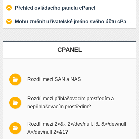
Přehled ovládacího panelu cPanel
Mohu změnit uživatelské jméno svého účtu cPanel?
CPANEL
Rozdíl mezi SAN a NAS
Rozdíl mezi přihlašovacím prostředím a
nepřihlašovacím prostředím?
Rozdíl mezi 2>&-, 2>/dev/null, |&, &>/dev/null
A>/dev/null 2>&1?