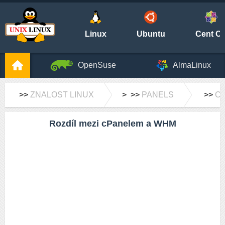
Linux
Ubuntu
Cent O
OpenSuse
AlmaLinux
>>
ZNALOST LINUX
> >>
PANELS
>>
C
Rozdíl mezi cPanelem a WHM