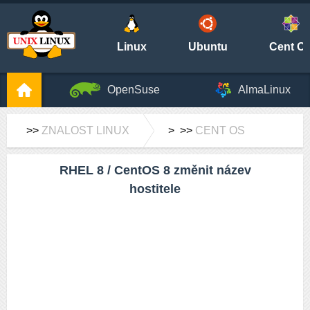
Linux
Ubuntu
Cent O
OpenSuse
AlmaLinux
>>
ZNALOST LINUX
> >>
CENT OS
RHEL 8 / CentOS 8 změnit název
hostitele