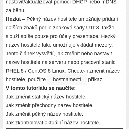
nastavit/aktualizovat pomocí DHCP nebo mDNS
za běhu.
Hezká
– Pěkný název hostitele umožňuje přidání
dalších znaků podle znakové sady UTF8, takže
slouží spíše pouze pro účely prezentace. Hezký
název hostitele také umožňuje vkládat mezery.
Tento článek vysvětlí, jak změnit nebo nastavit
název hostitele na serveru nebo pracovní stanici
RHEL 8 / CentOS 8 Linux. Chcete-li změnit název
hostitele, použijte
hostnamectl
příkaz.
V tomto tutoriálu se naučíte:
Jak změnit statický název hostitele.
Jak změnit přechodný název hostitele.
Jak změnit pěkný název hostitele.
Jak zkontrolovat aktuální název hostitele.