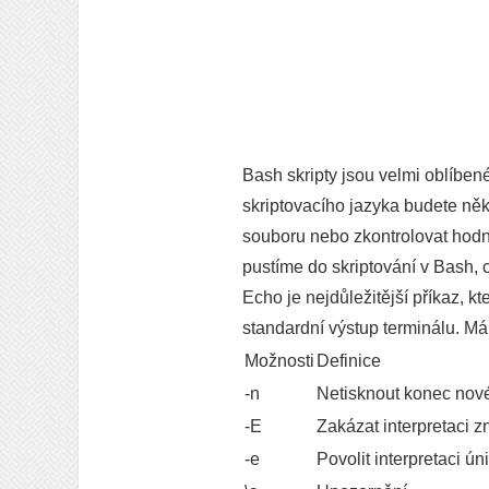
Bash skripty jsou velmi oblíben
skriptovacího jazyka budete něk
souboru nebo zkontrolovat hodn
pustíme do skriptování v Bash, 
Echo je nejdůležitější příkaz, k
standardní výstup terminálu. Má
Možnosti
Definice
-n
Netisknout konec nov
-E
Zakázat interpretaci
-e
Povolit interpretaci ú