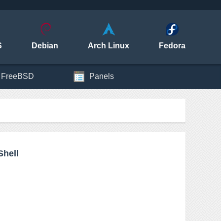
S
Debian
Arch Linux
Fedora
FreeBSD
Panels
Shell