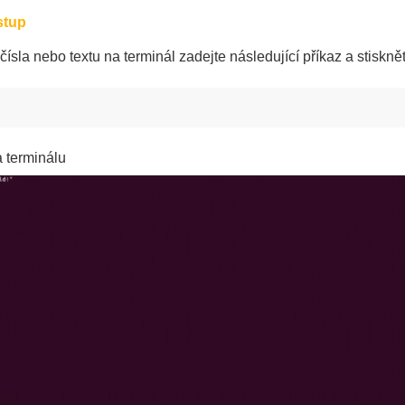
stup
čísla nebo textu na terminál zadejte následující příkaz a stisknět
a terminálu