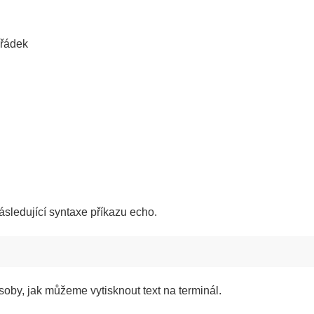
 řádek
sledující syntaxe příkazu echo.
oby, jak můžeme vytisknout text na terminál.