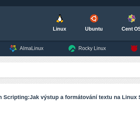
Linux
Ubuntu
Cent O
AlmaLinux
Rocky Linux
 Scripting:Jak výstup a formátování textu na Linux 