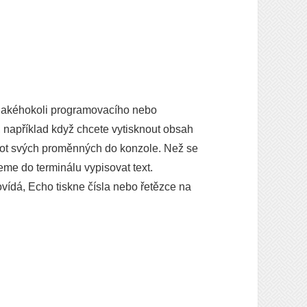
u jakéhokoli programovacího nebo
, například když chcete vytisknout obsah
not svých proměnných do konzole. Než se
eme do terminálu vypisovat text.
povídá, Echo tiskne čísla nebo řetězce na