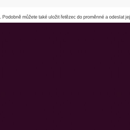
. Podobně můžete také uložit řetězec do proměnné a odeslat jej