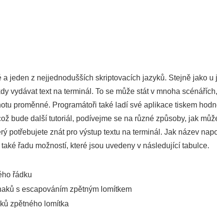
é a jeden z nejjednodušších skriptovacích jazyků. Stejně jako 
dy vydávat text na terminál. To se může stát v mnoha scénářích
otu proměnné. Programátoři také ladí své aplikace tiskem hod
což bude další tutoriál, podívejme se na různé způsoby, jak můž
terý potřebujete znát pro výstup textu na terminál. Jak název na
 také řadu možností, které jsou uvedeny v následující tabulce.
ého řádku
 znaků s escapováním zpětným lomítkem
niků zpětného lomítka