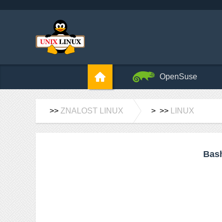
OpenSuse
>>
ZNALOST LINUX
> >>
LINUX
Bash