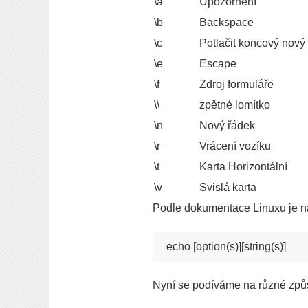
\a
Upozornění
\b
Backspace
\c
Potlačit koncový nový
\e
Escape
\f
Zdroj formuláře
\\
zpětné lomítko
\n
Nový řádek
\r
Vrácení vozíku
\t
Karta Horizontální
\v
Svislá karta
Podle dokumentace Linuxu je ná
echo [option(s)][string(s)]
Nyní se podíváme na různé způs