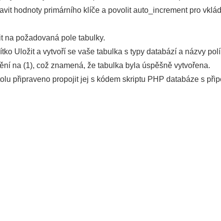
avit hodnoty primárního klíče a povolit auto_increment pro vk
it na požadovaná pole tabulky.
tko Uložit a vytvoří se vaše tabulka s typy databází a názvy polí
ění na (1), což znamená, že tabulka byla úspěšně vytvořena.
olu připraveno propojit jej s kódem skriptu PHP databáze s přip