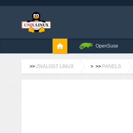
OpenSuse
>>
ZNALOST LINUX
> >>
PANELS