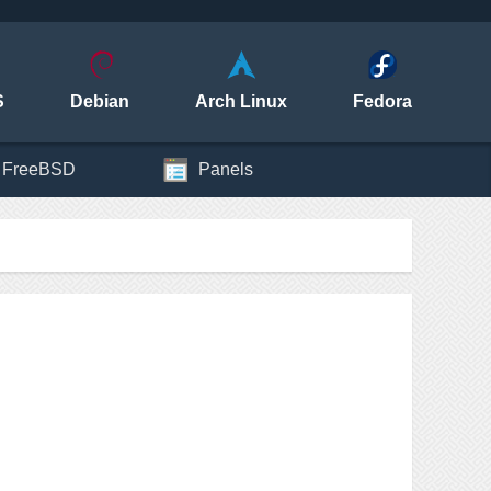
S
Debian
Arch Linux
Fedora
FreeBSD
Panels