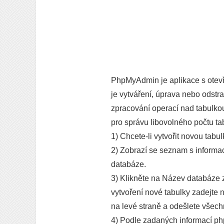
PhpMyAdmin je aplikace s otev
je vytváření, úprava nebo odst
zpracování operací nad tabulkou
pro správu libovolného počtu ta
1) Chcete-li vytvořit novou tab
2) Zobrazí se seznam s informac
databáze.
3) Klikněte na Název databáze z
vytvoření nové tabulky zadejte 
na levé straně a odešlete všechny
4) Podle zadaných informací ph