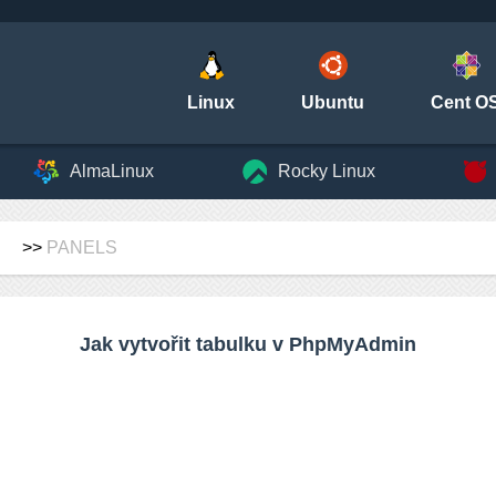
Linux
Ubuntu
Cent O
AlmaLinux
Rocky Linux
>>
PANELS
Jak vytvořit tabulku v PhpMyAdmin