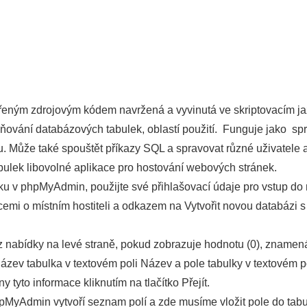
řeným zdrojovým kódem navržená a vyvinutá ve skriptovacím ja
raňování databázových tabulek, oblastí použití. Funguje jak
. Může také spouštět příkazy SQL a spravovat různé uživatele a j
bulek libovolné aplikace pro hostování webových stránek.
ulku v phpMyAdmin, použijte své přihlašovací údaje pro vstup d
emi o místním hostiteli a odkazem na Vytvořit novou databázi 
 nabídky na levé straně, pokud zobrazuje hodnotu (0), znamená 
název tabulka v textovém poli Název a pole tabulky v textovém p
 tyto informace kliknutím na tlačítko Přejít.
pMyAdmin vytvoří seznam polí a zde musíme vložit pole do tabul