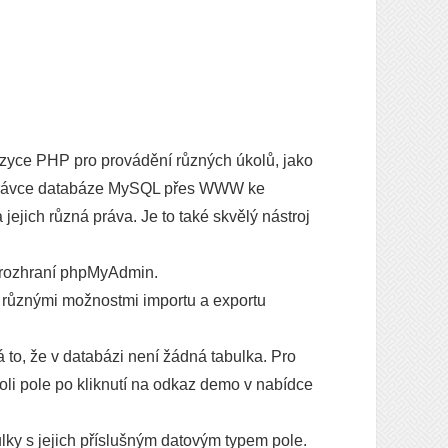
zyce PHP pro provádění různých úkolů, jako
o správce databáze MySQL přes WWW ke
ejich různá práva. Je to také skvělý nástroj
o rozhraní phpMyAdmin.
s různými možnostmi importu a exportu
to, že v databázi není žádná tabulka. Pro
oli pole po kliknutí na odkaz demo v nabídce
ky s jejich příslušným datovým typem pole.