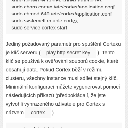
sudo chown -R cortex:cortex /opt/cortex

sudo chgrp cortex /etc/cortex/application.conf

sudo chmod 640 /etc/cortex/application.conf

sudo systemctl enable cortex

Jediný požadovaný parametr pro spuštění Cortexu
je klíč serveru (
play.http.secret.key
). Tento
klíč se používá k ověřování souborů cookie, které
obsahují data. Pokud Cortex běží v režimu
clusteru, všechny instance musí sdílet stejný klíč.
Minimální konfiguraci můžete vygenerovat pomocí
následujících příkazů (předpokládají, že jste
vytvořili vyhrazeného uživatele pro Cortex s
názvem
cortex
)