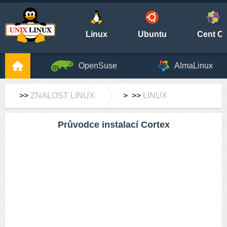
Linux
Ubuntu
Cent O
OpenSuse
AlmaLinux
>>
ZNALOST LINUX
> >>
LINUX
Průvodce instalací Cortex