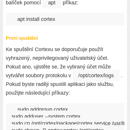
balíček pomocí
apt
příkaz:
První spuštění
Ke spuštění Cortexu se doporučuje použít
vyhrazený, neprivilegovaný uživatelský účet.
Pokud ano, ujistěte se, že vybraný účet může
vytvářet soubory protokolu v
/opt/cortex/logs
.
Pokud byste raději spustili aplikaci jako službu,
použijte následující příkazy:
sudo addgroup cortex

sudo adduser --system cortex

sudo cp /opt/cortex/package/cortex.service /usr/lib