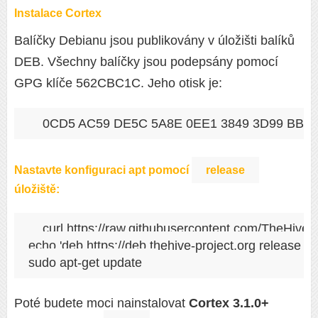
Instalace Cortex
Balíčky Debianu jsou publikovány v úložišti balíků
DEB. Všechny balíčky jsou podepsány pomocí
GPG klíče 562CBC1C. Jeho otisk je:
0CD5 AC59 DE5C 5A8E 0EE1 3849 3D99 BB1
Nastavte konfiguraci apt pomocí
release
úložiště:
curl https://raw.githubusercontent.com/TheHive
echo 'deb https://deb.thehive-project.org release main
sudo apt-get update
Poté budete moci nainstalovat
Cortex 3.1.0+