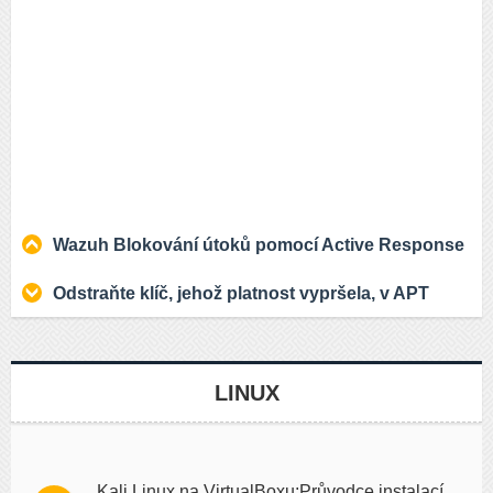
Wazuh Blokování útoků pomocí Active Response
Odstraňte klíč, jehož platnost vypršela, v APT
LINUX
Kali Linux na VirtualBoxu:Průvodce instalací