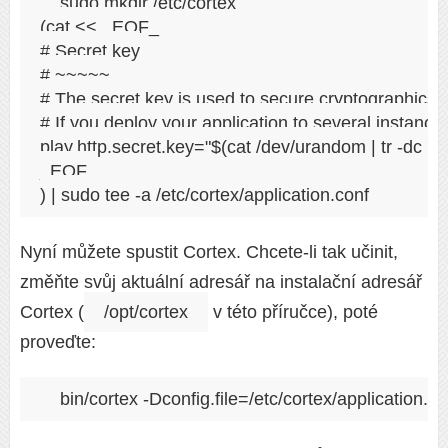
sudo mkdir /etc/cortex

(cat << _EOF_

# Secret key

# ~~~~~

# The secret key is used to secure cryptographics fu
# If you deploy your application to several instance
play.http.secret.key="$(cat /dev/urandom | tr -dc 'a-z
_EOF_

Nyní můžete spustit Cortex. Chcete-li tak učinit,
změňte svůj aktuální adresář na instalační adresář
Cortex (
/opt/cortex
v této příručce), poté
proveďte: