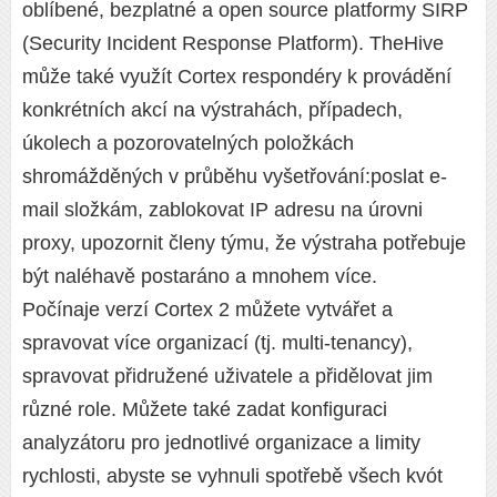
oblíbené, bezplatné a open source platformy SIRP
(Security Incident Response Platform). TheHive
může také využít Cortex respondéry k provádění
konkrétních akcí na výstrahách, případech,
úkolech a pozorovatelných položkách
shromážděných v průběhu vyšetřování:poslat e-
mail složkám, zablokovat IP adresu na úrovni
proxy, upozornit členy týmu, že výstraha potřebuje
být naléhavě postaráno a mnohem více.
Počínaje verzí Cortex 2 můžete vytvářet a
spravovat více organizací (tj. multi-tenancy),
spravovat přidružené uživatele a přidělovat jim
různé role. Můžete také zadat konfiguraci
analyzátoru pro jednotlivé organizace a limity
rychlosti, abyste se vyhnuli spotřebě všech kvót