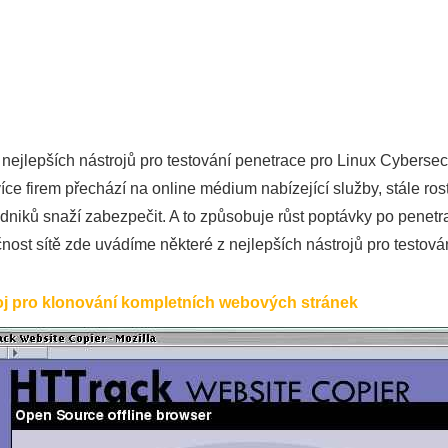
 nejlepších nástrojů pro testování penetrace pro Linux Cybersec
více firem přechází na online médium nabízející služby, stále ro
dniků snaží zabezpečit. A to způsobuje růst poptávky po penetr
ost sítě zde uvádíme některé z nejlepších nástrojů pro testován
roj pro klonování kompletních webových stránek