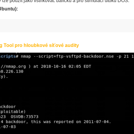
 lze použít jako vstřikovač balíčků a pro stimulaci útoků DOS.
(Ubuntu):
g Tool pro hloubkové síťové audity