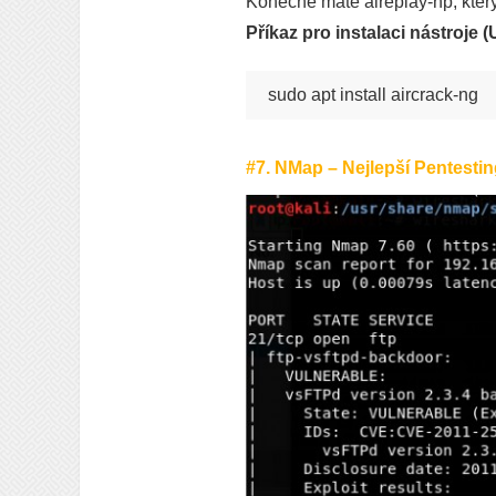
Konečně máte aireplay-np, který
Příkaz pro instalaci nástroje 
#7. NMap – Nejlepší Pentestin