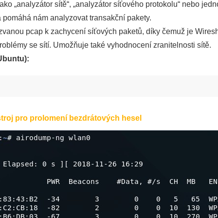
ako „analyzátor sítě“, „analyzátor síťového protokolu“ nebo jedn
a pomáhá nám analyzovat transakční pakety.
vanou pcap k zachycení síťových paketů, díky čemuž je Wiresh
roblémy se sítí. Umožňuje také vyhodnocení zranitelnosti sítě.
(Ubuntu):
stroj pro prolomení bezdrátových hesel