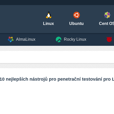
Linux
Ubuntu
Cent O
AlmaLinux
Rocky Linux
10 nejlepších nástrojů pro penetrační testování pro 