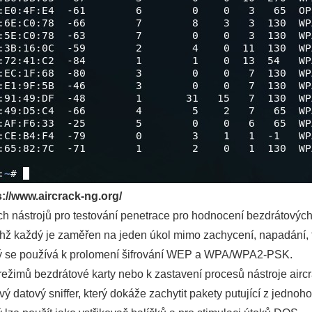
s://www.aircrack-ng.org/
ch nástrojů pro testování penetrace pro hodnocení bezdrátových 
chž každý je zaměřen na jeden úkol mimo zachycení, napadání, 
který se používá k prolomení šifrování WEP a WPA/WPA2-PSK.
režimů bezdrátové karty nebo k zastavení procesů nástroje aircr
ý datový sniffer, který dokáže zachytit pakety putující z jedno