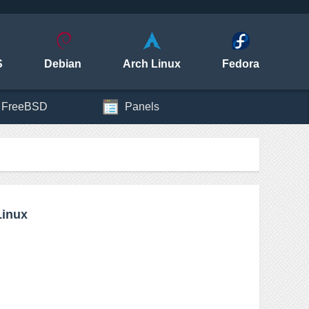
S
Debian
Arch Linux
Fedora
FreeBSD
Panels
Linux