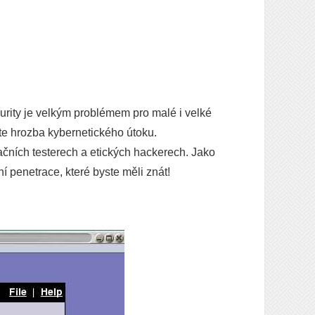
urity je velkým problémem pro malé i velké
ste hrozba kybernetického útoku.
ačních testerech a etických hackerech. Jako
í penetrace, které byste měli znát!