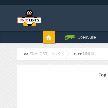
OpenSuse
>>
ZNALOST LINUX
> >>
LINUX
Top 