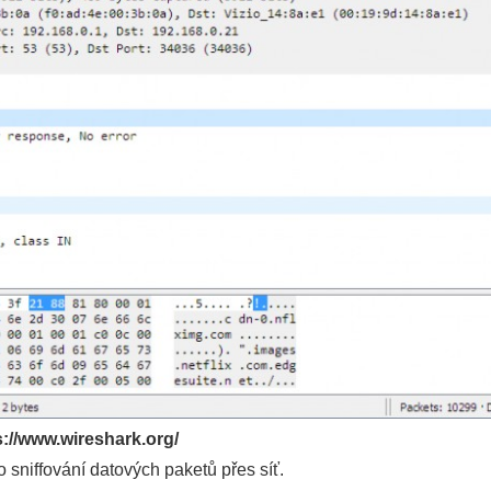
s://www.wireshark.org/
 sniffování datových paketů přes síť.