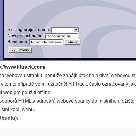
s://www.httrack.com/
na webovou stránku, nemůže zahájit útok na aktivní webovou str
je v tomto případě velmi užitečný! HTTrack, často označovaný jak
i web pro použití offline.
, souborů HTML a adresářů webové stránky do místního úložiště
ístní kopii webu.
(Ubuntu):