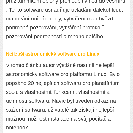
průzkumníkům oblohy prohloubit vhled do vesmíru.
. Tento software usnadňuje ovládání dalekohledu,
mapování noční oblohy, vytváření map hvězd,
podrobné pozorování, vytváření protokolů
pozorování podrobností a mnoho dalšího.
Nejlepší astronomický software pro Linux
V tomto článku autor výstižně nastínil nejlepší
astronomický software pro platformu Linux. Bylo
popsáno 20 nejlepších softwaru pro planetárium
spolu s vlastnostmi, funkcemi, vlastnostmi a
účinností softwaru. Navíc byl uveden odkaz na
stažení softwaru; uživatelé tak získají nejlepší
možnou možnost instalace na svůj počítač a
notebook.