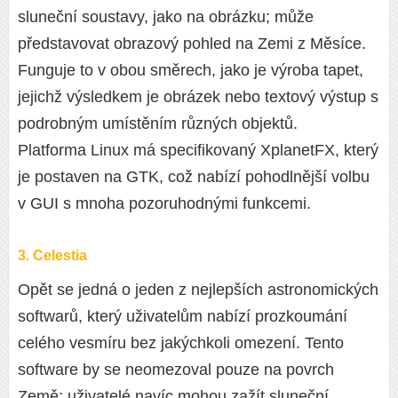
sluneční soustavy, jako na obrázku; může
představovat obrazový pohled na Zemi z Měsíce.
Funguje to v obou směrech, jako je výroba tapet,
jejichž výsledkem je obrázek nebo textový výstup s
podrobným umístěním různých objektů.
Platforma Linux má specifikovaný XplanetFX, který
je postaven na GTK, což nabízí pohodlnější volbu
v GUI s mnoha pozoruhodnými funkcemi.
3. Celestia
Opět se jedná o jeden z nejlepších astronomických
softwarů, který uživatelům nabízí prozkoumání
celého vesmíru bez jakýchkoli omezení. Tento
software by se neomezoval pouze na povrch
Země; uživatelé navíc mohou zažít sluneční