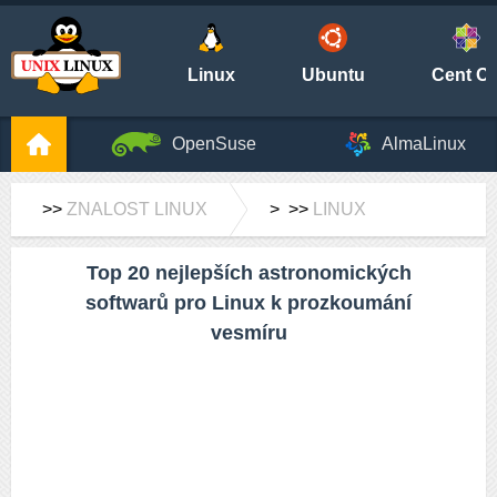
Linux
Ubuntu
Cent O
OpenSuse
AlmaLinux
>>
ZNALOST LINUX
> >>
LINUX
Top 20 nejlepších astronomických
softwarů pro Linux k prozkoumání
vesmíru